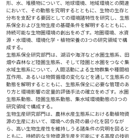
形、水、堆積物について、地球環境、地域環境との関連
において、その動態を究明するとともに、生物の生存と
分布を支配する要因としての環境諸特性を研究し、生態
系保全および生物生産の基礎条件を解明するとともに、
持続可能な生物圏環境の創出をめざす。地圏環境、水資
源・水環境、環境化学・植物栄養の3つの研究領域で構
成する。
生態系保全研究部門は、湖沼や海洋など水圏生態系、田
畑や森林など陸圏生態系、そして陸圏と水圏をつなぐ集
水域生態系について、人間活動による生物群集や種間相
互作用、あるいは物質循環の変化などを通して生態系の
動態を解明するとともに、生態系保全に必要な管理のあ
り方と環境影響の定量的評価手法の確立をめざす。水圏
生態系動態、陸圏生態系動態、集水域環境動態の3つの
研究領域で構成する。
生物生産研究部門は、農林水産生態系における動植物資
源の生産において、環境への負荷の最小化を図りなが
ら、高い生物生産性を維持しうる諸条件の究明を図ると
ともに、持続的な生物資源生産を可能にする高度の技術