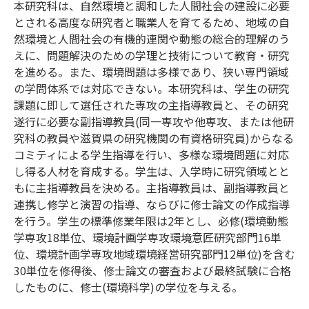
本研究科は、自然環境と調和した人間社会の建設に必要
とされる高度な研究者と職業人を育てるため、地域の自
然環境と人間社会の有機的連関や動態の総合的理解のう
えに、問題解決のための学理と技術について教育・研究
を進める。また、環境問題は多様であり、狭い専門領域
の学問体系では対応できない。本研究科は、学生の研究
課題に即して選任された専攻の主指導教員と、その研究
遂行に必要な副指導教員(同一専攻や他専攻、または他研
究科の教員や滋賀県の研究機関の有資格研究員)からなる
コミティによる学生指導を行い、多様な環境問題に対応
し得る人材を育成する。学生は、入学時に研究領域とと
もに主指導教員を決める。主指導教員は、副指導教員と
連携し修学と演習の指導、ならびに修士論文の作成指導
を行う。学生の標準修業年限は2年とし、必修(環境動態
学専攻18単位、環境計画学専攻環境意匠研究部門16単
位、環境計画学専攻地域環境経営研究部門12単位)を含む
30単位を修得後、修士論文の審査および最終試験に合格
したものに、修士(環境科学)の学位を与える。