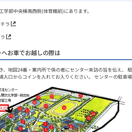
工学部中央棟南西側(体育館前)にあります。
コチラ
チラ
ーへお車でお越しの際は
き、地図24番・案内所で係の者にセンター来訪の旨を伝え、 
場入口からコインを入れてお入りください。 センターの駐車