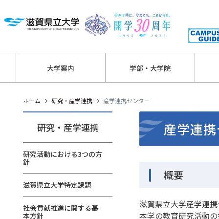
大学案内
学部・大学院
ホーム
研究・産学連携
産学連携センター
産学連携
研究・産学連携
研究活動における3つの方
針
概要
滋賀県立大学特定課題
滋賀県立大学産学連携
社会貢献推進に関する基
本学の教育研究活動の
本方針