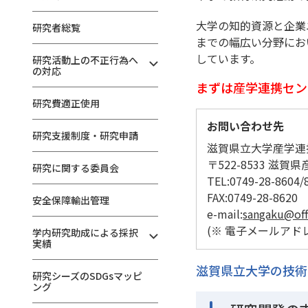
大学の知的資源と企業
研究者総覧
までの幅広い分野にお
しています。
研究活動上の不正行為へ
の対応
まずは産学連携セン
研究費適正使用
お問い合わせ先
研究支援制度・研究申請
滋賀県立大学産学連
〒522-8533 滋賀
研究に関する委員会
TEL:0749-28-8604/
FAX:0749-28-8620
安全保障輸出管理
e-mail:
sangaku@offi
(※ 電子メールア
学内研究助成による採択
実績
滋賀県立大学の技術
研究シーズのSDGsマッピ
ング