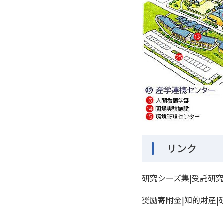
リンク
研究シーズ集
|
受託研
奨励寄附金
|
知的財産
|