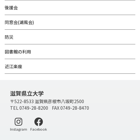
後援会
同窓会(湖風会)
防災
図書館の利用
近江楽座
滋賀県立大学
〒522-8533 滋賀県彦根市八坂町2500
TEL 0749-28-8200 FAX 0749-28-8470
別ウィンドウで開く
別ウィンドウで開く
Instagram
Facebook