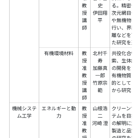
教
史
る。精密合
授
伊田翔
次元網目や
講
平
や無機物を
師
行い、界面
離などを可
た研究を進
有機環境材料
教
北村千
共役化合物
授
寿
索、生体触
准
加藤真
の開発をお
教
一郎
有機物質の
授
竹原宗
的としてい
講
範
から研究を
師
機械システ
エネルギーと動
教
山根浩
クリーンで
ム工学
力
授
二
テムを目指
准
河崎
澄
の解明に加
教
製造と品質
授
の研究を行