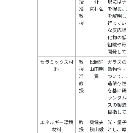
授
介
現にはナノ
准
宮村弘
を握る。組
教
を解明し、
授
行っている
な反応場を
化物の低次
組織や形態
開発してい
セラミックス材
教
松岡純
ガラスの力
料
授
山田明
熱物性・光
准
寛
ついて、原
教
造依存性に
授
を基に研究
ランダム構
スの製造技
目指してい
エネルギー環境
教
奥健夫
光・量子情
材料
授
秋山毅
とし、原子