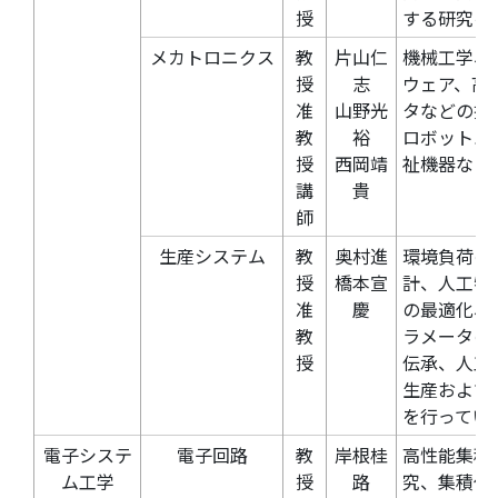
授
する研究を
メカトロニクス
教
片山仁
機械工学、
授
志
ウェア、高
准
山野光
タなどの技
教
裕
ロボットハ
授
西岡靖
祉機器など
講
貴
師
生産システム
教
奥村進
環境負荷の
授
橋本宣
計、人工物
准
慶
の最適化、
教
ラメータの
授
伝承、人工
生産および
を行ってい
電子システ
電子回路
教
岸根桂
高性能集積
ム工学
授
路
究、集積化