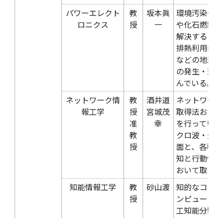
パワーエレクト
教
坂本眞
環境汚染や
ロニクス
授
一
や化石燃料
解決するた
排熱利用発
などの地球
の発生・変
んでいる。
ネットワーク情
教
酒井道
ネットワー
報工学
授
宮城茂
取得法およ
准
幸
を行ってい
教
クロ波・光
授
面と、各種
知と行動情
おいて取り
知能情報工学
教
砂山渡
知的なコン
授
ンピュータ
工知能分野