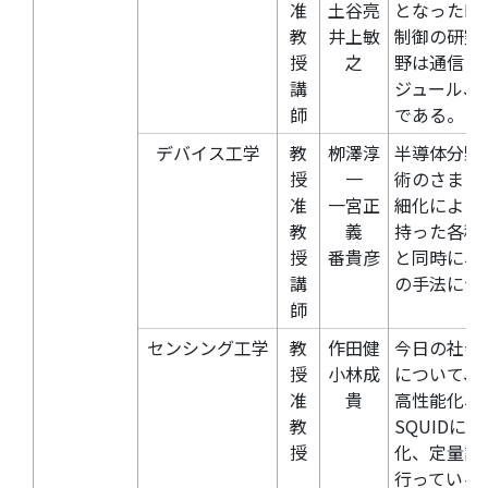
准
土谷亮
となったFP
教
井上敏
制御の研究
授
之
野は通信・
講
ジュール、
師
である。
デバイス工学
教
栁澤淳
半導体分野
授
一
術のさまざ
准
一宮正
細化により
教
義
持った各種
授
番貴彦
と同時に、
講
の手法につ
師
センシング工学
教
作田健
今日の社会
授
小林成
について、
准
貴
高性能化、
教
SQUID
授
化、定量評
行っている