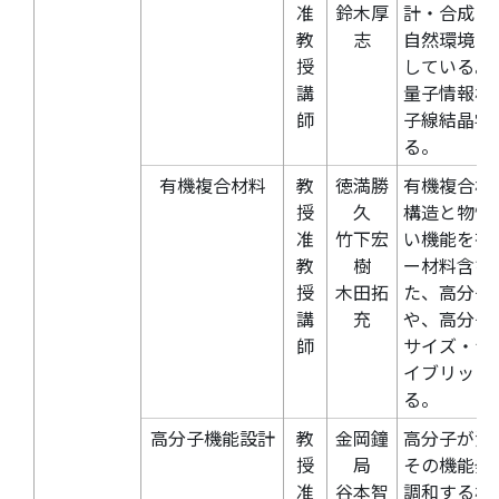
准
鈴木厚
計・合成・
教
志
自然環境・
授
している。
講
量子情報材
師
子線結晶学
る。
有機複合材料
教
徳満勝
有機複合材
授
久
構造と物性
准
竹下宏
い機能を有
教
樹
ー材料含む
授
木田拓
た、高分子
講
充
や、高分子
師
サイズ・ナ
イブリット
る。
高分子機能設計
教
金岡鐘
高分子が潜
授
局
その機能発
准
谷本智
調和する材