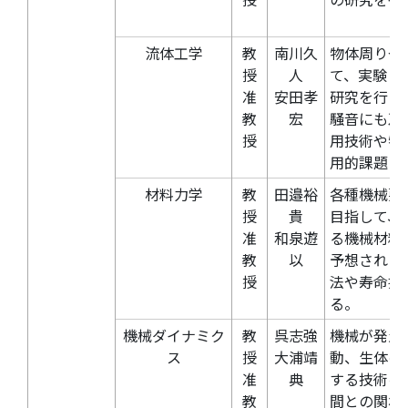
流体工学
教
南川久
物体周りや
授
人
て、実験と
准
安田孝
研究を行っ
教
宏
騒音にも及
授
用技術や物
用的課題に
材料力学
教
田邉裕
各種機械要
授
貴
目指して、
准
和泉遊
る機械材料
教
以
予想される
授
法や寿命推
る。
機械ダイナミク
教
呉志強
機械が発生
ス
授
大浦靖
動、生体の
准
典
する技術を
教
間との関わ