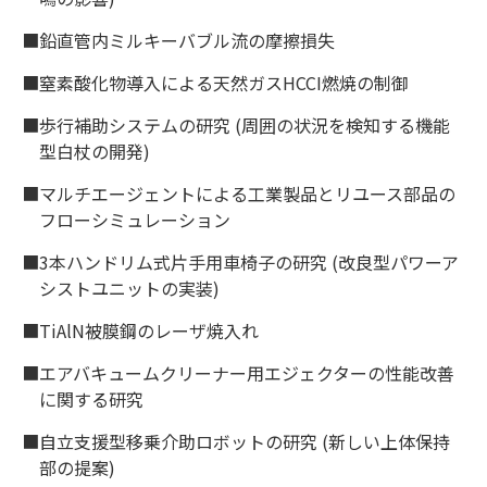
■鉛直管内ミルキーバブル流の摩擦損失
■窒素酸化物導入による天然ガスHCCI燃焼の制御
■歩行補助システムの研究 (周囲の状況を検知する機能
型白杖の開発)
■マルチエージェントによる工業製品とリユース部品の
フローシミュレーション
■3本ハンドリム式片手用車椅子の研究 (改良型パワーア
シストユニットの実装)
■TiAlN被膜鋼のレーザ焼入れ
■エアバキュームクリーナー用エジェクターの性能改善
に関する研究
■自立支援型移乗介助ロボットの研究 (新しい上体保持
部の提案)