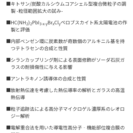
■キトサン/炭酸カルシウムコアシェル型複合微粒子の調
製 -粒径範囲拡大の試み-
■HC(NH
)
PbI
Br
Cl
ペロブスカイト系太陽電池の作
2
2
3-x-y
x
y
製と評価
■内部ベンゼン環に炭素数が奇数個のアルキニル基を持
つテトラセンの合成と性質
■シランカップリング剤による表面修飾がソーダ石灰ガ
ラスの耐損傷性に与える影響
■アントラキノン誘導体の合成と性質
■放射熱伝達を考慮した熱伝導率の解析とガラスの高温
熱伝導
■粒子追跡法による高分子マイクロゲル濃厚系のレオロ
ジー解析
■電解重合法を用いた導電性高分子‐機能部位複合膜の