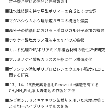
粒子複合材料の開発と光触媒応用
■疎水性枝鎖を持つ星型ポリマーの合成とその性質
■マグネシウムホウ珪酸塩ガラスの構造と強度
■高分子の結晶化におけるトポロジカル分子添加の効果
2+
■ホウケイ酸塩ガラス融液中のNi
の光吸収
■カルド処理CNF/ポリアミド系複合材料の物性評価研究
■アルミノケイ酸塩ガラスの圧縮に伴う構造変化
■ポリシラン添加ポリプロピレンのウエルド強度向上に
関する研究
■ 13、14、15族元素を含むPerovskite構造を有する
CH
NH
PbI
系太陽電池の作製と評価
3
3
3
■かご型シルセスキオキサン架橋剤を用いた末端架橋に
よる均一ハイブリッドゲルの創製