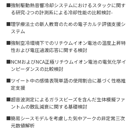
■強制駆動熱音響冷却システムにおけるスタックに関す
る研究-2つの計測系による冷却性能の比較検討-
■理学療法士の新人教育のための電子カルテ評価支援シ
ステム
■強制空冷環境下でのリチウムイオン電池の温度上昇特
性および電圧過渡応答に関する検討
■NCMおよびNCA正極リチウムイオン電池の電気化学イ
ンピーダンスの比較検討
■ツイート中の感情表現単語の使用割合に基づく性格推
定支援
■超音波測定によるガラスビーズを含んだ生体模擬ファ
ントムの散乱減衰に関する基礎検討
■簡易シースモデルを考慮した気中アークの非定常三次
元数値解析