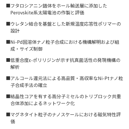
■フタロシアニン錯体をホール輸送層に添加した
Perovskite系太陽電池の作製と評価
■ウレタン結合を基盤とした新規温度応答性ポリマーの
設計
■Ni-Pd固溶体ナノ粒子合成における機構解明および組
成・サイズ制御
■低重合度ε-ポリリジンが示す抗真菌活性の発現機構の
解析
■アルコール還元法による高品質・高収率なNi-Ptナノ粒
子合成手法の確立
■結晶性コアを有する高分子ミセルのトリブロック共重
合体添加によるネットワーク化
■マグネタイト粒子のナノスケールにおける磁気特性評
価