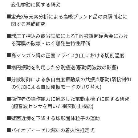
変化挙動に関する研究
■蛍光X線元素分析による高級ブランド品の真贋判定に
関する基礎研究
■球圧子押込み疲労試験によるTiN被覆超硬合金におけ
る薄膜の破壊・はく離発生特性評価
■高マンガン鋼の正面フライス加工における切削温度
■楕円振動を利用した分別搬送(駆動周波数の影響)
■分散制御による多自由度振動系の共振点駆動(隣接制御
の付加による自励発振モードの切り替え)
■操作者の操作能力に適応した電動車椅子に関する研究
(超音波センサを用いた衝突防止機能)
■壁面近傍を下降する球形固体粒子の運動
■バイオディーゼル燃料の着火性推定式