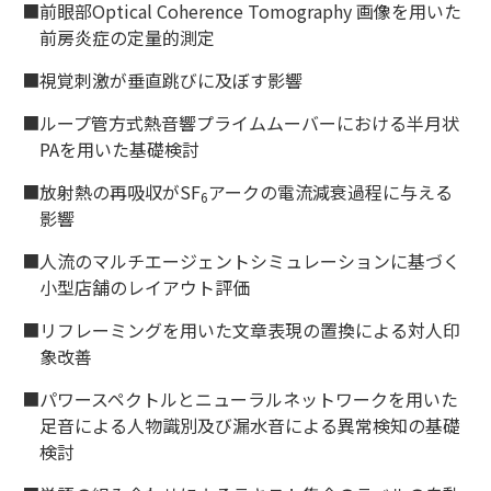
■前眼部Optical Coherence Tomography 画像を用いた
前房炎症の定量的測定
■視覚刺激が垂直跳びに及ぼす影響
■ループ管方式熱音響プライムムーバーにおける半月状
PAを用いた基礎検討
■放射熱の再吸収がSF
アークの電流減衰過程に与える
6
影響
■人流のマルチエージェントシミュレーションに基づく
小型店舗のレイアウト評価
■リフレーミングを用いた文章表現の置換による対人印
象改善
■パワースペクトルとニューラルネットワークを用いた
足音による人物識別及び漏水音による異常検知の基礎
検討