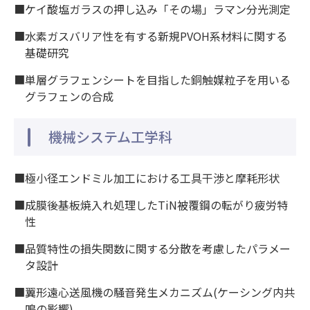
■ケイ酸塩ガラスの押し込み「その場」ラマン分光測定
■水素ガスバリア性を有する新規PVOH系材料に関する
基礎研究
■単層グラフェンシートを目指した銅触媒粒子を用いる
グラフェンの合成
機械システム工学科
■極小径エンドミル加工における工具干渉と摩耗形状
■成膜後基板焼入れ処理したTiN被覆鋼の転がり疲労特
性
■品質特性の損失関数に関する分散を考慮したパラメー
タ設計
■翼形遠心送風機の騒音発生メカニズム(ケーシング内共
鳴の影響)