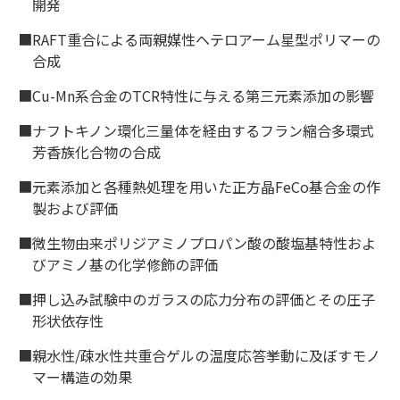
開発
■RAFT重合による両親媒性ヘテロアーム星型ポリマーの
合成
■Cu-Mn系合金のTCR特性に与える第三元素添加の影響
■ナフトキノン環化三量体を経由するフラン縮合多環式
芳香族化合物の合成
■元素添加と各種熱処理を用いた正方晶FeCo基合金の作
製および評価
■微生物由来ポリジアミノプロパン酸の酸塩基特性およ
びアミノ基の化学修飾の評価
■押し込み試験中のガラスの応力分布の評価とその圧子
形状依存性
■親水性/疎水性共重合ゲルの温度応答挙動に及ぼすモノ
マー構造の効果