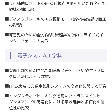
■歩行補助ロボットの研究 (2視点画像を用いた移動可能
領域の抽出法)
■ディスクブレーキの鳴き振動モード(摩擦接触部の面圧
の影響)
■障害児のための全方向移動機器の試作 (スライド式イ
ンターフェースの試作
電子システム工学科
■背面上部で計測された加速度と差分しきい値付きゼロ
クロス法による歩数推定
■FPGA実装した数字識別システムの高速化に関する研究
■インダクティブピーキングを用いたトランスインピー
ダンスアンプの高速化における帯域延伸と多値化の優
位性の比較