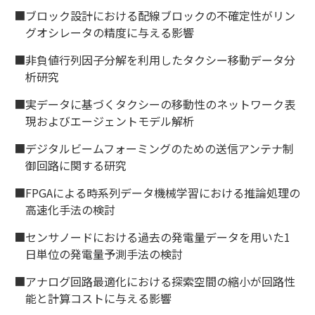
■ブロック設計における配線ブロックの不確定性がリン
グオシレータの精度に与える影響
■非負値行列因子分解を利用したタクシー移動データ分
析研究
■実データに基づくタクシーの移動性のネットワーク表
現およびエージェントモデル解析
■デジタルビームフォーミングのための送信アンテナ制
御回路に関する研究
■FPGAによる時系列データ機械学習における推論処理の
高速化手法の検討
■センサノードにおける過去の発電量データを用いた1
日単位の発電量予測手法の検討
■アナログ回路最適化における探索空間の縮小が回路性
能と計算コストに与える影響