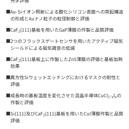
光学評価
■Au-Siイオン照射による酸化シリコン表面への突起構造
の形成とAuナノ粒子の粒径制御と評価
■CaF
(111)基板を用いたGaP薄膜の作製と品質評価
2
■2つのフラックスゲートセンサを用いたアクティブ磁気
シールドによる磁気雑音の低減
■CaF
(111)基板上に作製したZnS薄膜の評価と基板加熱
2
効果
■異方性Siウェットエッチングにおけるマスクの耐性と
評価
■成長時の基板温度を変化させた混晶半導体CuCl
-
l
の
1
x
x
作製と評価
■Si(111)及びCaF
(111)基板を用いたCuI薄膜作製と品質
2
評価