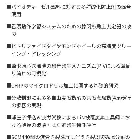
■バイオディーゼル燃料に対する多種酸化防止剤の混合
使用
■看護動作学習システムのための膝関節角度測定器の改
良
■ビトリファイドダイヤモンドホイールの高精度ツルー
イング・ドレッシング
■翼形遠心送風機の騒音発生メカニズム(PIVによる翼周
り流れの可視化)
■CFRPのマイクロドリル加工に関する基礎的研究
■分散制御による多自由度振動系の共振点駆動(4足歩行
の歩容の実現)
■球圧子押込み疲労試験によるTiN被覆炭素工具鋼にお
ける薄膜の破壊・はく離発生特性評価
■SCM440鋼の疲労き裂進展に伴うき裂周辺磁場分布の