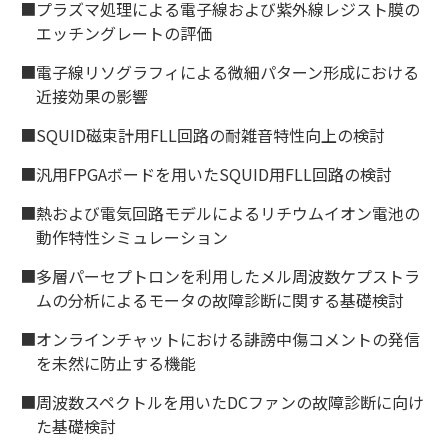
■プラズマ処理による電子線および紫外線レジスト膜の
エッチングレートの評価
■電子線リソグラフィによる微細パターン形成における
近接効果の影響
■SQUID磁束計用FLL回路の耐雑音特性向上の検討
■汎用FPGAボードを用いたSQUID用FLL回路の検討
■熱および電気回路モデルによるリチウムイオン電池の
動作特性シミュレーション
■多層パーセプトロンを利用したメル周波数ケプストラ
ムの分析によるモータの故障診断に関する基礎検討
■オンラインチャットにおける誹謗中傷コメントの発信
を未然に防止する機能
■周波数スペクトルを用いたDCファンの故障診断に向け
た基礎検討