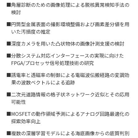
■角層診断のための画像処理による脱核異常検知手法の
検討
■円筒型金属表面の撮影環境整備および画素差分値を用
いた汚損度の推定
■深度カメラを用いた凸状物体の画像計測支援の検討
■分散システム対応インターフェースの実現に向けた
FPGA/プロセッサ信号処理技術の研究
■誘電率と透磁率の制御による電磁波伝搬経路の変調効
果の波数ベクトルによる追跡
■二次元道路情報の格子状ネットワーク近似とその応用
可能性
■MOSFETの動作領域予測によるアナログ回路最適化の
探索効率向上
■複数の深層学習モデルによる海底画像からの底質判別