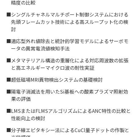
精度の比較
■シングルチャネルマルチポート制御システムにおける
先頭フレームカット技術による高スループット化の検
討
■適応型外れ値除去と統計的学習モデルによるサーボモ
ータの異常電流値検知手法
■メタマテリアル構造の重層化による対応周波数の拡張
と高エネルギーマイクロ波の耐性実証
■超低磁場MRI異物検出システムの基礎検討
■陽電子消滅法を用いたSi基板への酸素プラズマ照射効
果の評価
■LMSまたはFLMSアルゴリズムによるANC特性の比較と
性能向上の検討
■分子線エピタキシー法によるCuCl量子ドットの作製と