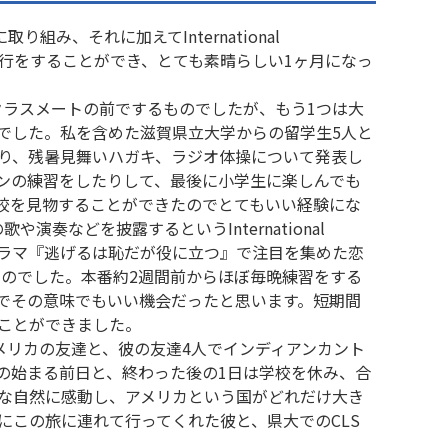
み、それに加えてInternational
期休みで旅行をすることができ、とても素晴らしい1ヶ月になっ
は、クラスメートの前でするものでしたが、もう1つは大
でした。私を含めた滋賀県立大学からの留学生5人と
り、残暑見舞いハガキ、ラジオ体操について発表し
ンの練習をしたりして、最後に小学生に楽しんでも
校を見物することができたのでとてもいい経験にな
奏などを披露するというInternational
年、ドラマ『逃げるは恥だが役に立つ』で注目を集めた恋
ものでした。本番約2週間前からほぼ毎晩練習をする
でその意味でもいい機会だったと思います。短期間
すことができました。
メリカの友達と、彼の友達4人でインディアンカント
の始まる前日と、終わった後の1日は学校を休み、合
大な自然に感動し、アメリカという国がどれだけ大き
にこの旅に連れて行ってくれた彼と、県大でのCLS