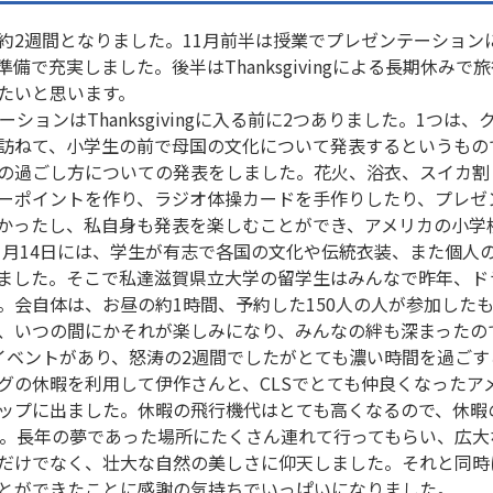
2週間となりました。11月前半は授業でプレゼンテーションに取り組
に向けた準備で充実しました。後半はThanksgivingによる長
たいと思います。
ーションはThanksgivingに入る前に2つありました。1つ
訪ねて、小学生の前で母国の文化について発表するというもの
の過ごし方についての発表をしました。花火、浴衣、スイカ割
ーポイントを作り、ラジオ体操カードを手作りしたり、プレゼ
かったし、私自身も発表を楽しむことができ、アメリカの小学
1月14日には、学生が有志で各国の文化や伝統衣装、また個人の歌や演
aが開かれました。そこで私達滋賀県立大学の留学生はみんなで昨
。会自体は、お昼の約1時間、予約した150人の人が参加した
、いつの間にかそれが楽しみになり、みんなの絆も深まったの
イベントがあり、怒涛の2週間でしたがとても濃い時間を過ご
グの休暇を利用して伊作さんと、CLSでとても仲良くなったア
ップに出ました。休暇の飛行機代はとても高くなるので、休暇
た。長年の夢であった場所にたくさん連れて行ってもらい、広
だけでなく、壮大な自然の美しさに仰天しました。それと同時
とができたことに感謝の気持ちでいっぱいになりました。