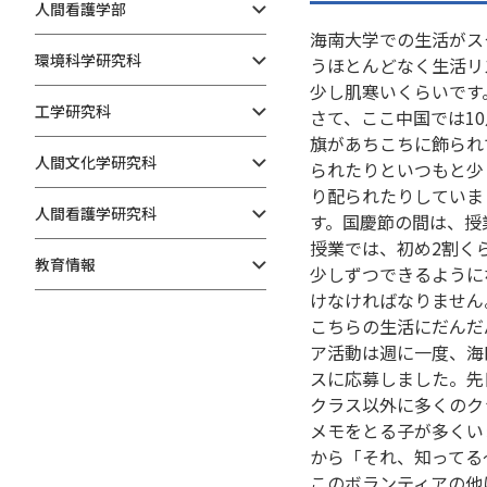
人間看護学部
海南大学での生活がス
環境科学研究科
うほとんどなく生活リ
少し肌寒いくらいです
工学研究科
さて、ここ中国では1
旗があちこちに飾られ
人間文化学研究科
られたりといつもと少
り配られたりしていま
人間看護学研究科
す。国慶節の間は、授
授業では、初め2割く
教育情報
少しずつできるように
けなければなりません
こちらの生活にだんだ
ア活動は週に一度、海
スに応募しました。先
クラス以外に多くのク
メモをとる子が多くい
から「それ、知ってる
このボランティアの他