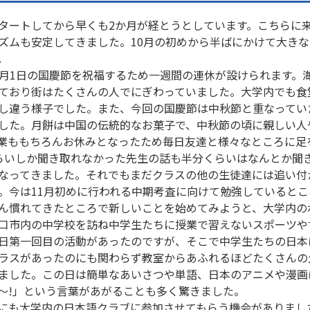
タートしてから早くも2か月が経とうとしています。こちらに
ズムも安定してきました。10月の初めから半ばにかけて大き
。
0月1日の国慶節を祝福するため一週間の連休が設けられます。
ており街はたくさんの人でにぎわっていました。大学内でも食
し違う様子でした。また、今回の国慶節は中秋節と重なっていたため
した。月餅は中国の伝統的なお菓子で、中秋節の頃に親しい人
業ももちろんお休みとなったため毎日友達と様々なところに足
らいしか聞き取れなかった先生の話も半分くらいはなんとか聞
なってきました。それでもまだクラスの他の生徒達には追い付
。今は11月初めに行われる中期考査に向けて勉強しているとこ
ん慣れてきたところで新しいことを始めてみようと、大学内の
口市内の中学校を訪ね中学生たちに授業で習えないスポーツや
日第一回目の活動があったのですが、そこで中学生たちの日本
ラスがあったのにも関わらず教室からあふれるほどたくさんの
ました。この日は簡単なあいさつや単語、日本のアニメや漫画
～!」という言葉があがることも多く驚きました。
にも大学内の日本語クラブに参加させてもらう機会がありまし