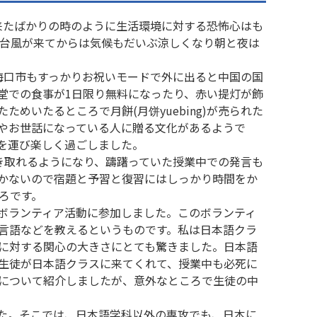
来たばかりの時のように生活環境に対する恐怖心はも
な台風が来てからは気候もだいぶ涼しくなり朝と夜は
海口市もすっかりお祝いモードで外に出ると中国の国
堂での食事が1日限り無料になったり、赤い提灯が飾
いたるところで月餅(月饼yuebing)が売られた
やお世話になっている人に贈る文化があるようで
を運び楽しく過ごしました。
き取れるようになり、躊躇っていた授業中での発言も
かないので宿題と予習と復習にはしっかり時間をか
ろです。
ボランティア活動に参加しました。このボランティ
言語などを教えるというものです。私は日本語クラ
に対する関心の大きさにとても驚きました。日本語
生徒が日本語クラスに来てくれて、授業中も必死に
について紹介しましたが、意外なところで生徒の中
た。そこでは、日本語学科以外の専攻でも、日本に