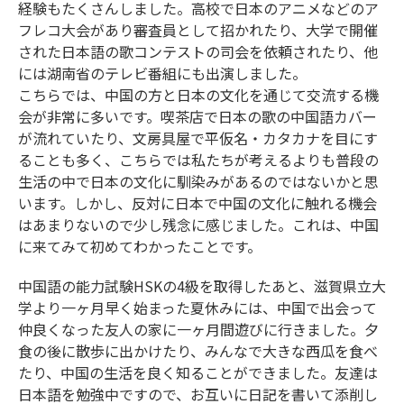
経験もたくさんしました。高校で日本のアニメなどのア
フレコ大会があり審査員として招かれたり、大学で開催
された日本語の歌コンテストの司会を依頼されたり、他
には湖南省のテレビ番組にも出演しました。
こちらでは、中国の方と日本の文化を通じて交流する機
会が非常に多いです。喫茶店で日本の歌の中国語カバー
が流れていたり、文房具屋で平仮名・カタカナを目にす
ることも多く、こちらでは私たちが考えるよりも普段の
生活の中で日本の文化に馴染みがあるのではないかと思
います。しかし、反対に日本で中国の文化に触れる機会
はあまりないので少し残念に感じました。これは、中国
に来てみて初めてわかったことです。
中国語の能力試験HSKの4級を取得したあと、滋賀県立大
学より一ヶ月早く始まった夏休みには、中国で出会って
仲良くなった友人の家に一ヶ月間遊びに行きました。夕
食の後に散歩に出かけたり、みんなで大きな西瓜を食べ
たり、中国の生活を良く知ることができました。友達は
日本語を勉強中ですので、お互いに日記を書いて添削し