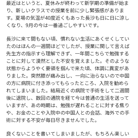
最近はというと、夏休みが終わって新学期の準備が始ま
り、新しいクラスでの授業を前に少し緊張感がありま
す。夏場の気温が40度近くもあった長沙も日に日に涼し
くなり、9月の今は一番過ごしやすいです。
長沙に来て間もない頃、慣れない生活にあくせくしてい
たのはほんの一週間ほどでしたが、授業に関して言えば
先生方の指示すら理解できず、一年間こちらで勉強する
ことに対して漠然とした不安を覚えました。そのような
状態からようやく要領を掴んで来た頃、体調に異変があ
りました。突然膝が痛み出し、一向に治らないので中国
の方に病院に付き添ってもらったところ、入院を勧めら
れてしまいました。結局近くの病院で手術をして二週間
後に退院し、数回の通院を経て今は普通の生活を送って
いますが、あの時期は、勉強が遅れることに対する焦り
や、お金のことや入院中の中国人との会話、海外での手
術に対する不安が毎日尽きませんでした。
良くないことを書いてしまいましたが、もちろん楽しい