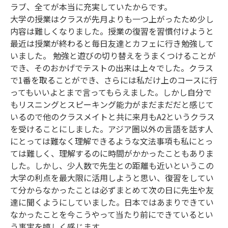
ラブ、全てが本当に充実していたからです。
大学の授業はクラスが先月よりも一つ上がったため少し
内容は難しくなりました。授業の復習を習慣付けようと
最近は授業が終わると毎日友達とカフェに行き勉強して
いました。 勉強と遊びの切り替えをうまくつけることが
でき、そのおかげでテストの出来は上々でした。クラス
で1番を取ることができ、さらには私だけ上のコースに行
ってもいいよとまで言ってもらえました。しかし自分で
もリスニングとスピーキング能力がまだまだだと感じて
いるので他のクラスメイトと共に来月もA2というクラス
を受けることにしました。アジア圏以外の言語を話す人
にとっては難なく理解できるような文法事項も私にとっ
ては難しく、理解するのに時間がかかったこともありま
した。しかし、少人数で先生との距離も近いというこの
大学の利点を最大限に活用しようと思い、復習をしてい
て分からなかったことは必ずまとめて次の日に先生や友
達に聞くようにしていました。日本ではあまりできてい
なかったことを今こうやって当たり前にできているとい
う事実を嬉しく感じます。