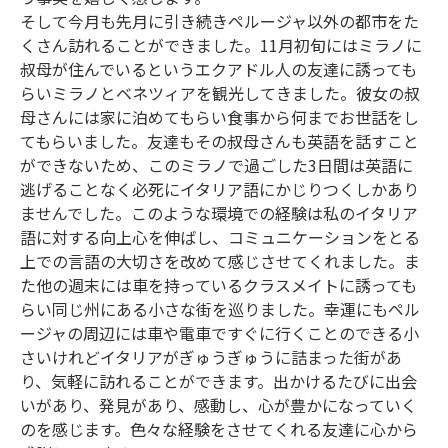
そして今月も先月に引き続きペルージャ以外の都市をた
くさん訪れることができました。11月初旬にはミラノに
叔母が住んでいるというエクアドル人の友達に誘っても
らいミラノとベネツィアを観光してきました。彼女の叔
母さんには家に泊めてもらい食事から何までお世話をし
てもらいました。友達もその叔母さんも英語を話すこと
ができないため、このミラノで過ごした3日間は英語に
逃げることなく必死にイタリア語にかじりつくしかあり
ませんでした。このような環境での経験は私のイタリア
語に対する向上心を伸ばし、コミュニケーションをとる
上での言語の大切さを改めて感じさせてくれました。ま
た他の週末には車を持っているクラスメイトに誘っても
らい同じ州にある小さな街を巡りました。幸運にもペル
ージャの周辺には車や電車ですぐに行くことのできる小
さいけれどイタリアがぎゅうぎゅうに詰まった街があ
り、気軽に訪れることができます。出かけるたびに出会
いがあり、発見があり、感動し、心が豊かになっていく
のを感じます。色々な経験をさせてくれる友達に心から