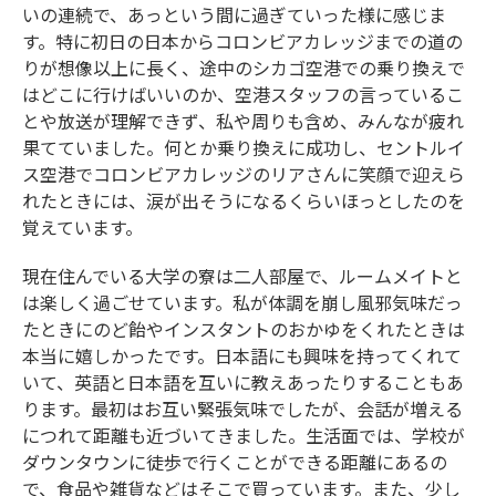
いの連続で、あっという間に過ぎていった様に感じま
す。特に初日の日本からコロンビアカレッジまでの道の
りが想像以上に長く、途中のシカゴ空港での乗り換えで
はどこに行けばいいのか、空港スタッフの言っているこ
とや放送が理解できず、私や周りも含め、みんなが疲れ
果てていました。何とか乗り換えに成功し、セントルイ
ス空港でコロンビアカレッジのリアさんに笑顔で迎えら
れたときには、涙が出そうになるくらいほっとしたのを
覚えています。
現在住んでいる大学の寮は二人部屋で、ルームメイトと
は楽しく過ごせています。私が体調を崩し風邪気味だっ
たときにのど飴やインスタントのおかゆをくれたときは
本当に嬉しかったです。日本語にも興味を持ってくれて
いて、英語と日本語を互いに教えあったりすることもあ
ります。最初はお互い緊張気味でしたが、会話が増える
につれて距離も近づいてきました。生活面では、学校が
ダウンタウンに徒歩で行くことができる距離にあるの
で、食品や雑貨などはそこで買っています。また、少し