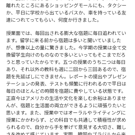
離れたところにあるショッピングモールにも、タクシー
か、平日に学校から出ているバスか、車を持っている友
達につれてってもらい、何度か行きました。
授業面では、毎回出される膨大な宿題に毎日追われてい
ます。留学に来る前から宿題は多いと聞いていました
が、想像以上の量に驚きました。今学期の授業は全て交
換留学生向けのものなので多いといってもそこまでだろ
うと思っていたからです。五つの授業のうち二つは毎日
あり、それ以外の教科も週に二回から三回あるので、宿
題を先延ばしにできません。レポートの提出やプレゼン
テーションの発表、テストも頻繁に行われるので平日は
毎日のほとんどの時間を宿題に費やしている状態です。
正直今はアメリカの生活や文化を楽しむ余裕はありませ
んが、宿題と生活面の両立ができるように頑張りたいと
思います。また、授業中ではオーラルやライティングに
授業にかかわらず、どの科目でも共通して積極性が求め
られるので、自分から手を挙げて意見する大切さ、難し
さを改めて感じています。実際、韓国やブラジルから来