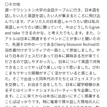
〇その他
週一でワシントン大学の会話テーブルに行き、日本語を
話したい人と英語を話したい人が集まるところに飛び込
んでいます。アメリカ人の日本語しゃべりたい欲は私の
英語しゃべりたい欲に勝っていて、今はどうしたらgive
and take できるのかな、と考えたりもします。また、シ
アトルは日本に関連するイベントごとが多いと聞いたの
で、先週その中の一つであるCherry blossom festivalの
浴衣着付けボランティアの一員として参加しました。や
はり日本のフェスだけあって日本に興味ある方が来てく
ださるので話しやすかったし、日本について英語で共有
できることってやっぱり楽しいなって思いました。びわ
こまちでやった経験がすごく活かせていると感じまし
た。そこで出会った同年代の子たちとはフェイスブック
を交換して、お泊まり会をしたり、日本に留学経験のあ
る子とはインターナショナルパーティーを今企画してい
ます。ここに来てからは本当に出会いにすごく感謝する
ことばばっかりです。特に電車で偶々話した現地の人に