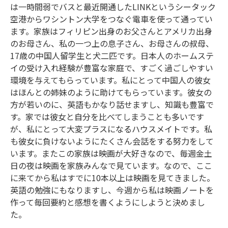
は一時間弱でバスと最近開通したLINKというシータック
空港からワシントン大学をつなぐ電車を使って通ってい
ます。家族はフィリピン出身のお父さんとアメリカ出身
のお母さん、私の一つ上の息子さん、お母さんの叔母、
17歳の中国人留学生と犬二匹です。日本人のホームステ
イの受け入れ経験が豊富な家庭で、すごく過ごしやすい
環境を与えてもらっています。私にとって中国人の彼女
はほんとの姉妹のように助けてもらっています。彼女の
方が若いのに、英語もかなり話せますし、知識も豊富で
す。家では彼女と自分を比べてしまうことも多いです
が、私にとって大変プラスになるハウスメイトです。私
も彼女に負けないようにたくさん会話をする努力をして
います。またこの家族は映画が大好きなので、毎週金土
日の夜は映画を家族みんなで見ています。なので、ここ
に来てから私はすでに10本以上は映画を見てきました。
英語の勉強にもなりますし、今週から私は映画ノートを
作って毎回要約と感想を書くようにしようと決めまし
た。