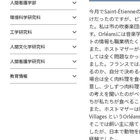
人間看護学部
今月でSaint-Ét
環境科学研究科
けだったのですが、ピ
た。私は市の吹奏楽団
工学研究科
す。Orléansに
トの情報も職業柄たく
人間文化学研究科
また、ホストマザーが
しては全く問題なかっ
人間看護学研究科
ました。フランスでは
るのか、自分で決める
教育情報
場合は全く肉料理を食
意し、少しずつ肉料理
の考えを聞いたのがベ
ちが私たちが食べるこ
また、ホストマザーは
Villages という
そこでは飼い主に捨て
したが、日本で動物を
経験でした。