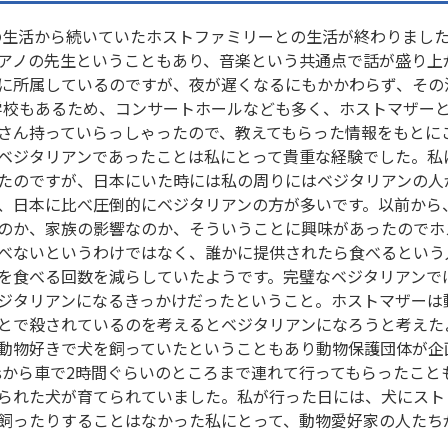
ienneの生活から続いていたホストファミリーとの生活が終わりまし
アノの先生ということもあり、音楽という共通点で話が盛り上
に所属しているのですが、夜が遅くなるにもかかわらず、その
は音楽学校もあるため、コンサートホールなども多く、ホストマザ
さん持っていらっしゃったので、教えてもらった情報をもとに
ベジタリアンであったことは私にとって貴重な経験でした。私
たのですが、日本にいた時には私の周りにはベジタリアンの人
、日本に比べ圧倒的にベジタリアンの方が多いです。以前から
のか、家族の影響なのか、そういうことに興味があったのでホ
べないというわけではなく、誰かに提供されたら食べるという
を食べる回数を減らしていたようです。完璧なベジタリアンで
ジタリアンになるきっかけだったということ。ホストマザーは
とで殺されているのを考えるとベジタリアンになろうと考えた
動物好きで犬を飼っていたということもあり動物保護団体が企画す
Orléansから車で2時間ぐらいのところまで連れて行ってもらったこと
られた犬が育てられていました。私が行った日には、犬にスト
飼ったりすることはなかった私にとって、動物愛好家の人たち