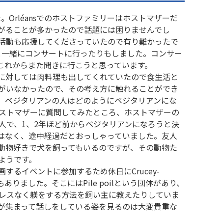
た。Orléansでのホストファミリーはホストマザーだ
がることが多かったので話題には困りませんでし
活動も応援してくださっていたので有り難かったで
ーと一緒にコンサートに行ったりもしました。コンサー
これからまた聞きに行こうと思っています。
に対しては肉料理も出してくれていたので食生活と
がいなかったので、その考え方に触れることができ
、ベジタリアンの人はどのようにベジタリアンにな
ストマザーに質問してみたところ、ホストマザーの
人で、1、2年ほど前からベジタリアンになろうと決
はなく、途中経過だとおっしゃっていました。友人
動物好きで犬を飼ってもいるのですが、その動物た
ようです。
るイベントに参加するため休日にCrucey-
もありました。そこにはPile poilという団体があり、
レスなく躾をする方法を飼い主に教えたりしていま
が集まって話しをしている姿を見るのは大変貴重な