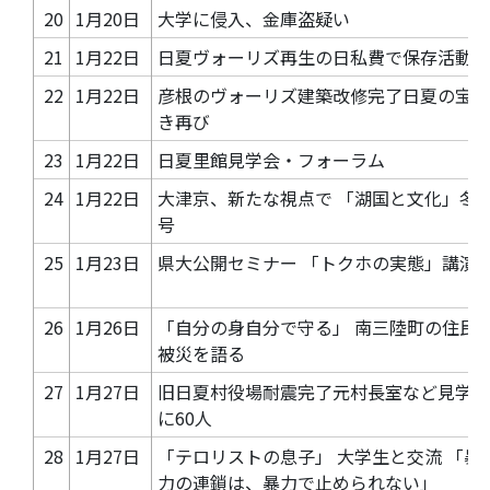
20
1月20日
大学に侵入、金庫盗疑い
21
1月22日
日夏ヴォーリズ再生の日私費で保存活動
22
1月22日
彦根のヴォーリズ建築改修完了日夏の宝輝
き再び
23
1月22日
日夏里館見学会・フォーラム
24
1月22日
大津京、新たな視点で 「湖国と文化」冬
号
25
1月23日
県大公開セミナー 「トクホの実態」講演
26
1月26日
「自分の身自分で守る」 南三陸町の住民
被災を語る
27
1月27日
旧日夏村役場耐震完了元村長室など見学会
に60人
28
1月27日
「テロリストの息子」 大学生と交流 「暴
力の連鎖は、暴力で止められない」