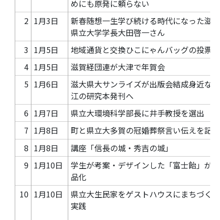
めにも原発に頼らない
2
1月3日
新春随想一生学び続ける時代になった滋賀
県立大学学長大田啓一さん
3
1月5日
地域通貨と交換ひこにゃんバッグの投票
4
1月5日
滋賀経団連が大津で年賀会
5
1月6日
滋大県大サンライズが出版会結成身近な近
江の研究本発刊へ
6
1月7日
県立大環境科学部長に井手教授を選出
7
1月8日
町と県立大多賀の冠婚葬祭言い伝えを記録
8
1月8日
講座「信長の城・秀吉の城」
9
1月10日
学生が考案・デザインした「富士飴」が商
品化
10
1月10日
県立大生民家をゲストハウスにまちづくり
実践