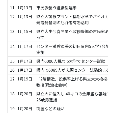
11
1月13日
市民派装う組織型選挙
12
1月13日
県立大試験プラント構想水草でバイオガス
発電琵琶湖の厄介者有効活用
13
1月15日
県立大生今春開業へ改修豊郷の古民家泊ま
って
14
1月17日
センター試験緊張の初日県内5大学7会場
実施
15
1月17日
県内6000人挑む 5大学でセンター試験
16
1月17日
県内で6089人が志願センター試験始まる
17
1月19日
「2層構造」投票率上げる県立大大橋松行
教授(政治社会学)
18
1月20日
県立大に侵入し 40キロの金庫盗む容疑で
26歳男逮捕
19
1月20日
窃盗などの疑い