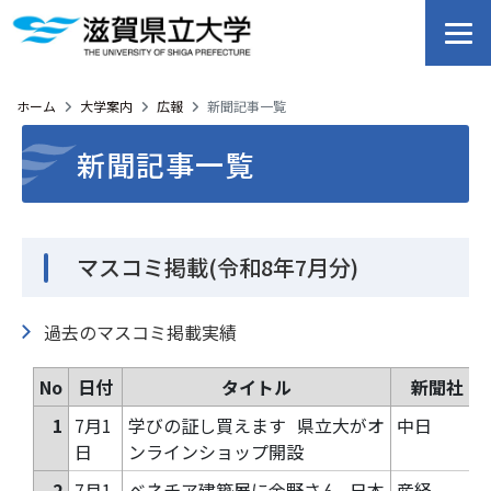
ホーム
大学案内
広報
新聞記事一覧
新聞記事一覧
マスコミ掲載(令和8年7月分)
過去のマスコミ掲載実績
No
日付
タイトル
新聞社
1
7月1
学びの証し買えます
県立大がオ
中日
日
ンラインショップ開設
2
7月1
ベネチア建築展に金野さん
日本
産経