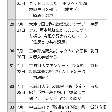
25日
カットしました!」ボブヘアで28
歳誕生日を報告「可愛すぎ」
「綺麗」の声
29
7月
大津で国史跡指定記念シンポジ
京都
27日
ウム
坂本城跡生かしたまちづく
り探る
春風亭昇太さんらトーク
「住民との共存課題」
30
7月
工学部推薦入試
県立大が女子枠
朝日
28日
来春入学者から
31
7月
京滋11大学アンケート
今春卒
京都
28日
就職率最高90.7% 人手不足売り
手市場続く
32
7月
京滋11大学
就職率最高
安定・
京都
28日
給与重視一段と採用「顕著に早
期化」「売り手市場」変調か
33
7月
中高生向け「職場交流体験」県
滋賀彦根