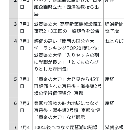
日
館企画県立大・西澤准教授ら出
展
3
7月1
滋賀県立大
高専新築機械設備工
建通新聞
日
事第2・3工区の一般競争を公告
電子版
4
7月1
評価の高い「関西の国公立大
ねとらぼ
日
学」ランキングTOP20!第14位:
滋賀県立大学「入りやすさの割
に就職が良い」「とてものんび
りとした雰囲気」
5
7月1
「黄金の大刀」大発見から45年
産経
日
再評価された京丹後・湯舟坂2号
墳の学術価値紹介
京都
6
7月3
豊富な遺物の魅力地域につなぐ
産経
日
京丹後・湯舟坂2号墳
京都文博
「黄金の大刀」など展示
7
7月4
100年後へつなぐ琵琶湖の記録
滋賀彦根