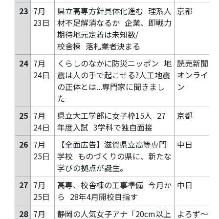
23
7月
県立高専方針具体化進む
理系人
京都
23日
材不足解消なるか
企業、即戦力
期待地元定着は未知数/
校舎棟
落札業者決まる
24
7月
くらしのなかに防災ニッポン
地
読売新聞
24日
震は人の手で起こせる?人工地震
オンライ
の正体とは...専門家に聞きまし
ン
た
25
7月
県立大工学部に女子枠15人
27
京都
24日
年度入試
3学科で独自面接
26
7月
【全面広告】滋賀県立高等専門
中日
25日
学校
ものづくりの県に、新たな
学びの拠点が誕生。
27
7月
高専、校舎棟の工事準備
今月か
中日
25日
ら
28年4月開校目指す
28
7月
静岡の人気女子アナ「20cm以上
よろず～