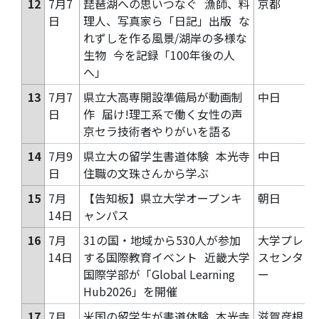
12
7月7
琵琶湖への思いつなぐ
漁師、料
京都
日
理人、写真家ら「日記」出版
な
れずしを作る風景/湖岸の多様な
生物
今を記録「100年後の人
へ」
13
7月7
県立大高専開設準備局が動画制
中日
日
作
届け!理工系で働く女性の声
京セラ技術者やりがいを語る
14
7月9
県立大の留学生書道体験
本光寺
中日
日
住職の文珠さんから学ぶ
15
7月
【告知板】県立大学オープンキ
朝日
14日
ャンパス
16
7月
31の国・地域から530人が参加
大学プレ
14日
する国際教育イベント
近畿大学
スセンタ
国際学部が「Global Learning
ー
Hub2026」を開催
17
7月
米国の留学生が書道体験
本光寺
滋賀彦根