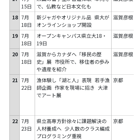
15日
で、仏教など日本文化も
18
7月
新ジャガやオリジナル品
県大が
滋賀彦根
18日
オンラインショップ開設
19
7月
オープンキャンパス県立大18・
滋賀彦根
18日
19日
20
7月
滋賀からカナダへ「移民の歴
滋賀彦根
18日
史」展
市役所で、移住者の歩み
や遺産を紹介
21
7月
漁体験し「湖と人」表現
若手漁
京都
22日
師企画
作家を現場に招き
大津
でアート展
22
7月
県立高専方針徐々に課題解決の
京都
23日
人材養成へ
少人数のクラス編成
プログラミング重視