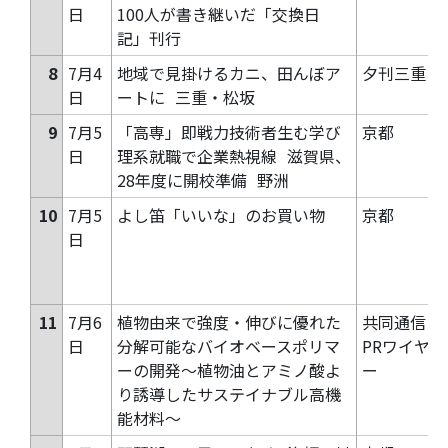
日
100人が書き継いだ「交換日
記」刊行
8
7月4
地域で見掛けるカニ、田んぼア
夕刊三重
日
ートに
三重・松坂
9
7月5
「高専」即戦力技術者生む学び
京都
日
理系就職で企業熱視線
滋賀県、
28年度に開校準備
野洲
10
7月5
よし笛「いいな」のお買い物
京都
日
11
7月6
植物由来で強度・伸びに優れた
共同通信
日
分解可能なバイオベースポリマ
PRワイヤ
ーの開発～植物油とアミノ酸よ
ー
り誘導したサステイナブル高機
能材料～