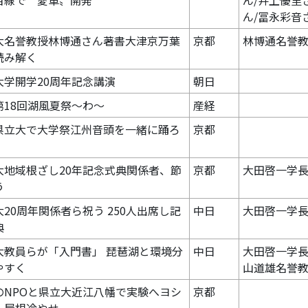
目線で〝愛車〟開発
ん/井上優里
ん/冨永彩音
大名誉教授林博通さん著書大津京万葉
京都
林博通名誉
読み解く
大学開学20周年記念講演
朝日
第18回湖風夏祭～わ～
産経
県立大で大学祭江州音頭を一緒に踊ろ
京都
大地域根ざし20年記念式典関係者、節
京都
大田啓一学
う
20周年関係者ら祝う 250人出席し記
中日
大田啓一学
典
大教員らが「入門書」 琵琶湖と環境分
中日
大田啓一学長
やすく
山道雄名誉
のNPOと県立大近江八幡で実験へヨシ
京都