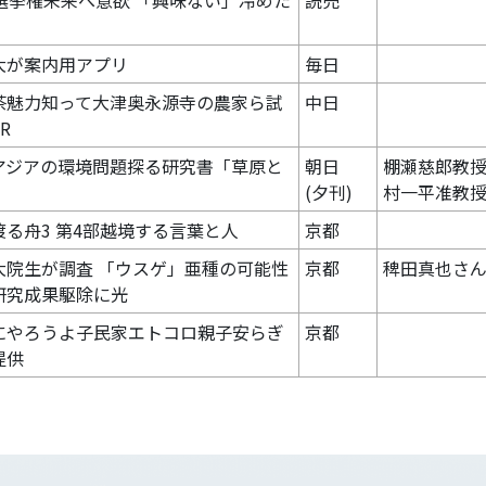
歳選挙権未来へ意欲 「興味ない」冷めた
読売
大が案内用アプリ
毎日
茶魅力知って大津奥永源寺の農家ら試
中日
R
アジアの環境問題探る研究書「草原と
朝日
棚瀬慈郎教授
」
(夕刊)
村一平准教
渡る舟3 第4部越境する言葉と人
京都
大院生が調査 「ウスゲ」亜種の可能性
京都
稗田真也さ
研究成果駆除に光
にやろうよ子民家エトコロ親子安らぎ
京都
提供