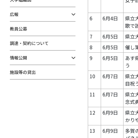
女子
広報
6
6月4日
県立
歌で
教員公募
7
6月5日
県立
調達・契約について
8
6月5日
催し
9
6月5日
あす
情報公開
う
施設等の貸出
10
6月7日
県立
目祝
11
6月7日
県立大
念式
12
6月9日
県立
かり
13
6月9日
多賀