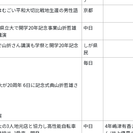
はむごい平和大切比戦地生還の男性語
京都
、県立大で開学20年記念事業山折哲雄
中日
講演
で山折さん講演も学祭と開学20年記念
しが県
民
毎日
大が20周年 6日に記念式典山折哲雄さ
演
大の3人地元店と協力し高性能自転車
中日
4年嶋津有香