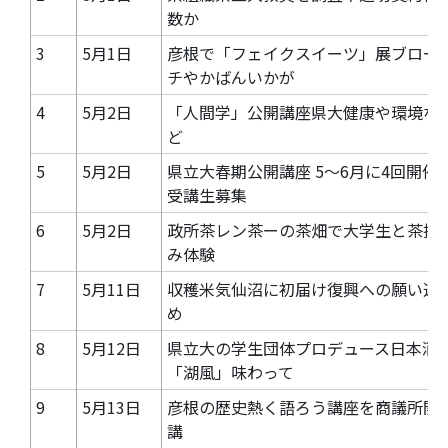
数か
3
5月1日
彦根で「フェイクスイーツ」展ブロー
チやかばんいかが
4
5月2日
「人間学」公開講座県大健康や環境な
ど
5
5月2日
県立大春期公開講座 5～6月に4回開催
受講生募集
6
5月2日
政所茶レン茶ーの茶畑で大学生と茶摘
み体験
7
5月11日
収穫米気仙沼に初届け復興への願い込
め
8
5月12日
県立大の学生団体プロデュース日本酒
「湖風」味わって
9
5月13日
彦根の歴史熱く語ろう講座を商議所開
講