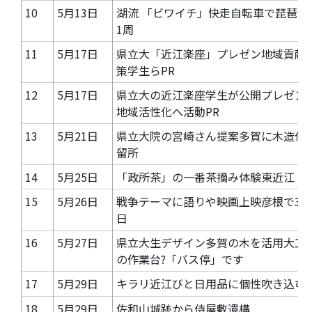
10
5月13日
湖流 「ビワイチ」快走自転車で琵琶湖
1周
11
5月17日
県立大「近江楽座」プレゼン地域貢献
策学生らPR
12
5月17日
県立大の近江楽座学生が公開プレゼン
地域活性化へ活動PR
13
5月21日
県立大院の宮崎さん提案多賀に木造停
留所
14
5月25日
「政所茶」の一番茶摘み体験東近江
15
5月26日
戦争テーマに語りや映画上映彦根で31
日
16
5月27日
県立大生デザイン多賀の木を活用大工
の作業台?「バス停」です
17
5月29日
キラリ近江びと日用品に個性吹き込む
18
5月29日
佐和山城跡から侍屋敷遺構