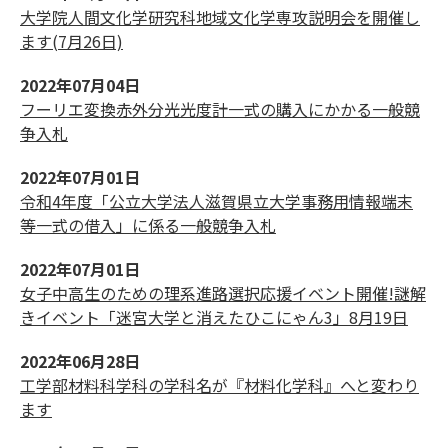
大学院人間文化学研究科地域文化学専攻説明会を開催し
ます(7月26日)
2022年07月04日
フーリエ変換赤外分光光度計一式の購入にかかる一般競
争入札
2022年07月01日
令和4年度「公立大学法人滋賀県立大学事務用情報端末
等一式の借入」に係る一般競争入札
2022年07月01日
女子中高生のための理系進路選択応援イベント開催!謎解
きイベント「迷宮大学と消えたひこにゃん3」8月19日
2022年06月28日
工学部材料科学科の学科名が『材料化学科』へと変わり
ます