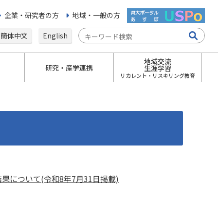
企業・研究者の方
地域・一般の方
簡体中文
English
地域交流
研究・産学連携
生涯学習
リカレント・リスキリング教育
について(令和8年7月31日掲載)