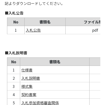
記よりダウンロードしてください。
■入札公告
No
書類名
ファイル形
1
入札公告
pdf
■入札説明書
No
書類名
フ
1
仕様書
2
入札説明書
3
様式集
4
契約書案
5
入札参加資格審査関係