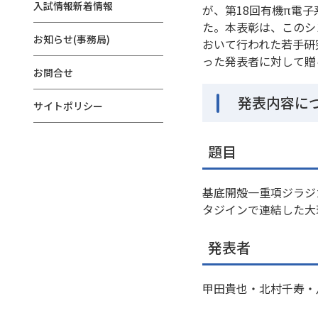
入試情報新着情報
が、第18回有機π電
た。本表彰は、このシンポ
お知らせ(事務局)
おいて行われた若手研
った発表者に対して贈
お問合せ
発表内容に
サイトポリシー
題目
基底開殻一重項ジラジ
タジインで連結した大
発表者
甲田貴也・北村千寿・