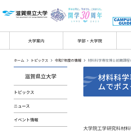
大学案内
学部・大学院
ホーム
トピックス
令和7年度の情報
材料科学専攻博士前期課程
材料科学
滋賀県立大学
ムでポス
トピックス
ニュース
イベント情報
大学院工学研究科材料