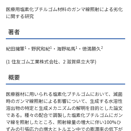
医療用塩素化ブチルゴム材料のガンマ線照射による劣化
に関する研究
著者
1
1
1
2
紀田擁軍
・野尻和紀
・海野祐馬
・徳満勝久
(1 住友ゴム工業株式会社、2 滋賀県立大学)
概要
医療器材に用いられる塩素化ブチルゴムにおいて、滅菌
時のガンマ線照射による影響について、生成する水溶性
溶出物の特定と生成メカニズムの解明を目的とした論文
である。種々の配合で調製した塩素化ブチルゴムにガン
マ線を照射したところ、照射線量の増大に伴い100%ひ
ずみの引張応力の増大とトルエン中での膨潤率の低下が