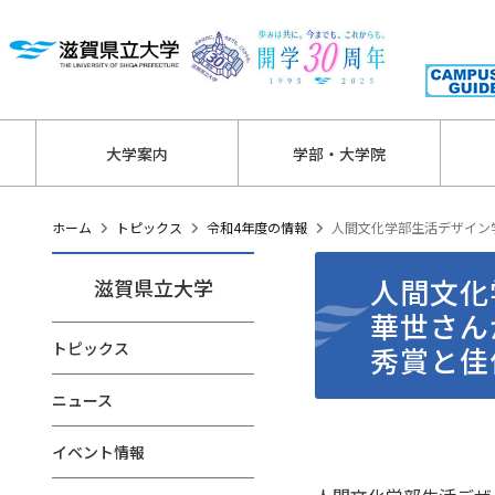
大学案内
学部・大学院
ホーム
トピックス
令和4年度の情報
人間文化学部生活デザイン
人間文化
滋賀県立大学
華世さん
トピックス
秀賞と佳
ニュース
イベント情報