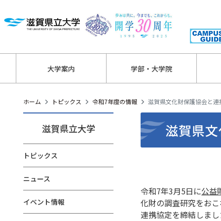
大学案内
学部・大学院
ホーム
トピックス
令和7年度の情報
滋賀県文化財保護協会と連
滋賀県文
滋賀県立大学
トピックス
ニュース
令和7年3月5日に
公益
イベント情報
化財の調査研究をおこ
連携協定を締結しまし