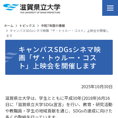
ホーム
トピックス
令和7年度の情報
キャンパスSDGsシネマ映画「ザ・トゥルー・コスト」上映会を開催し
ます
キャンパスSDGsシネマ映
画「ザ・トゥルー・コス
ト」上映会を開催します
2025年10月30日
滋賀県立大学は、学生とともに平成
30
年(
2018
年)
6
月
16
日に「滋賀県立大学
SDGs
宣言」を行い、教育・研究活動
や教職員・学生の地域貢献を通じ、
SDG
sの達成に向けた
多くの取組を行っています。