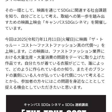
その一環として、映画を通じて
SDGs
に関連する社会課題
を知り、自分ごととして考え、取組への第一歩を踏み出
すための映画上映会「キャンパス
SDGs
シネマ」を開催し
ています。
今回は
2025(
令和
7)
年
11
月
11
日(火曜日)に映画「ザ・ト
ゥルー・コスト～ファストファッション真の代償～」を
上映します。この映画は、ファストファッション業界に
おける大量生産・大量消費の問題をテーマに取り上げた
作品です。自分たちが着ている衣服がどこで、誰によっ
て、どのように作られているのか知り、またそのブラン
ドの裏側にいる人々が払っている代償について考えるこ
とから、参加者の方々にはこの問題を身近なこととして
捉える機会としていただきたいと思います。