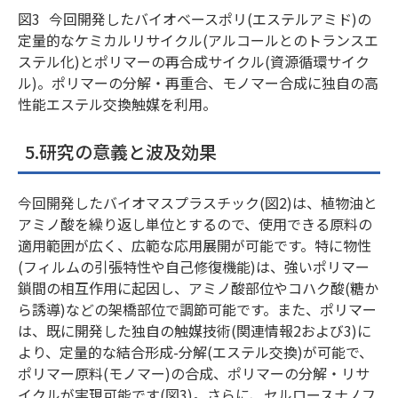
図3
今回開発したバイオベースポリ(エステルアミド)の
定量的なケミカルリサイクル(アルコールとのトランスエ
ステル化)とポリマーの再合成サイクル(資源循環サイク
ル)。ポリマーの分解・再重合、モノマー合成に独自の高
性能エステル交換触媒を利用。
5.研究の意義と波及効果
今回開発したバイオマスプラスチック(図2)は、植物油と
アミノ酸を繰り返し単位とするので、使用できる原料の
適用範囲が広く、広範な応用展開が可能です。特に物性
(フィルムの引張特性や自己修復機能)は、強いポリマー
鎖間の相互作用に起因し、アミノ酸部位やコハク酸(糖か
ら誘導)などの架橋部位で調節可能です。また、ポリマー
は、既に開発した独自の触媒技術(関連情報2および3)に
より、定量的な結合形成-分解(エステル交換)が可能で、
ポリマー原料(モノマー)の合成、ポリマーの分解・リサ
イクルが実現可能です(図3)。さらに、セルロースナノフ