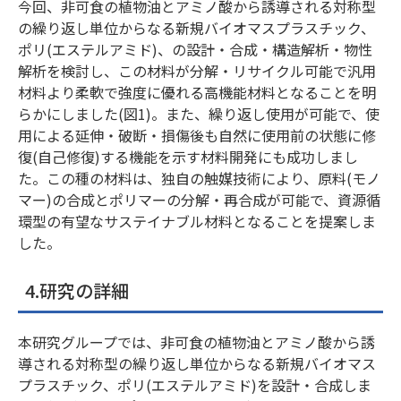
今回、非可食の植物油とアミノ酸から誘導される対称型
の繰り返し単位からなる新規バイオマスプラスチック、
ポリ(エステルアミド)、の設計・合成・構造解析・物性
解析を検討し、この材料が分解・リサイクル可能で汎用
材料より柔軟で強度に優れる高機能材料となることを明
らかにしました(図1)。また、繰り返し使用が可能で、使
用による延伸・破断・損傷後も自然に使用前の状態に修
復(自己修復)する機能を示す材料開発にも成功しまし
た。この種の材料は、独自の触媒技術により、原料(モノ
マー)の合成とポリマーの分解・再合成が可能で、資源循
環型の有望なサステイナブル材料となることを提案しま
した。
4.研究の詳細
本研究グループでは、非可食の植物油とアミノ酸から誘
導される対称型の繰り返し単位からなる新規バイオマス
プラスチック、ポリ(エステルアミド)を設計・合成しま