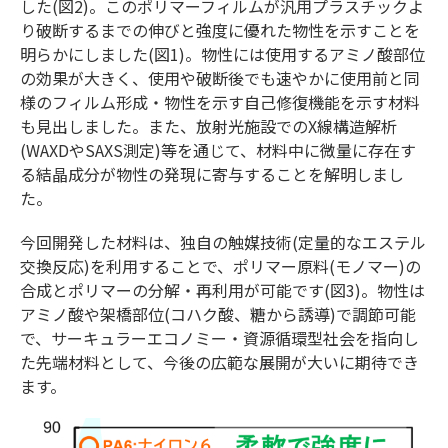
した(図2)。このポリマーフィルムが汎用プラスチックよ
り破断するまでの伸びと強度に優れた物性を示すことを
明らかにしました(図1)。物性には使用するアミノ酸部位
の効果が大きく、使用や破断後でも速やかに使用前と同
様のフィルム形成・物性を示す自己修復機能を示す材料
も見出しました。また、放射光施設でのX線構造解析
(WAXDやSAXS測定)等を通じて、材料中に微量に存在す
る結晶成分が物性の発現に寄与することを解明しまし
た。
今回開発した材料は、独自の触媒技術(定量的なエステル
交換反応)を利用することで、ポリマー原料(モノマー)の
合成とポリマーの分解・再利用が可能です(図3)。物性は
アミノ酸や架橋部位(コハク酸、糖から誘導)で調節可能
で、サーキュラーエコノミー・資源循環型社会を指向し
た先端材料として、今後の広範な展開が大いに期待でき
ます。