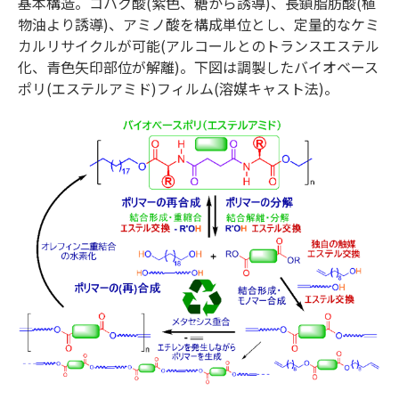
基本構造。コハク酸(紫色、糖から誘導)、長鎖脂肪酸(植
物油より誘導)、アミノ酸を構成単位とし、定量的なケミ
カルリサイクルが可能(アルコールとのトランスエステル
化、青色矢印部位が解離)。下図は調製したバイオベース
ポリ(エステルアミド)フィルム(溶媒キャスト法)。