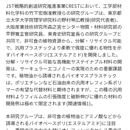
JST戦略的創造研究推進事業CRESTにおいて、工学部材
料化学科の竹下宏樹准教授らの研究グループは、東京都
立大学大学院理学研究科の野村琴広教授(研究代表者)、
大阪産業技術研究所森之宮センター物質・材料研究部の
平野寛主管研究員、東青史研究室長らの研究グループと
共同で、非可食の植物資源から、分解・リサイクル可能
で、汎用プラスチックより柔軟で強度に優れる物性を示
すバイオベースポリ(エステルアミド)を開発しました。
分解・リサイクル可能な高機能サステイナブル材料の開
発は、サーキュラーエコノミーの実現のための重要課題
です。植物油から誘導されるバイオマスプラスチック
は、ポリエチレンなど石油由来の汎用オレフィン系ポリ
マーの有望な代替材料と期待されますが、この種の汎用
材料よりフィルムの引張強度と破断伸びに優れた材料の
開発例は極めて限定されます(関連情報1)。
本研究グループは、非可食の植物油とアミノ酸などから
誘導されるバイオベースポリ(エステルアミド)に注目