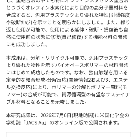
し、重縮合法の中でも特にオレフィンメタセシス重合法
とつづくオレフィン水素化により目的の高分子量材料を
合成すると、汎用プラスチックより優れた特性(引張強度
や破断伸び)を示すことを明らかにしました。また、繰り
返し使用が可能で、使用による延伸・破断・損傷後も自
然に使用前の状態に修復(自己修復)する機能材料の開発
にも成功しました。
本成果は、分解・リサイクル可能で、汎用プラスチック
より優れた物性を示すバイオベースポリマーの材料開発
にはじめて成功したものです。なお、独自触媒を用いる
定量的な結合形成-分解反応(関連情報2および3、エステ
ル交換反応)により、ポリマーの分解とポリマー原料(モ
ノマー)の合成が可能で、資源循環型の有望なサステイナ
ブル材料となることを示唆しました。
本研究成果は、2026年7月6日(現地時間)に米国化学会の
学術誌「JACS Au」のオンライン版で公開されます。