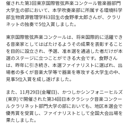
催された第3回東京国際管弦声楽コンクール管楽器部門
大学生の部において、本学吹奏楽部に所属する環境科学
部生物資源管理学科3回生の食野孝太郎さんが、クラリ
ネットの独奏で5位入賞しました。
東京国際管弦声楽コンクールは、将来国際的に活躍でき
る音楽家としてはばたけるようその成果を表彰すること
を目的に設立され、予選、准本選を通過した者だけが本
選のステージに立つことができる大会です。食野さん
は、昨年に引き続き、本選ファイナリストに選ばれ、出
場者の多くが音楽大学等で器楽を専攻する大学生の中、
見事5位入賞を成し遂げました。
また、11月29日(金曜日)、かつしかシンフォニーヒルズ
(東京)で開催された第34回日本クラシック音楽コンクー
ルクラリネット部門大学の部においても、地区本選会で
優秀賞を受賞し、ファイナリストとして全国大会出場を
果たしました。