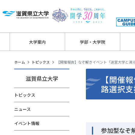
大学案内
学部・大学院
ホーム
トピックス
【開催報告】なぞ解きイベント「迷宮大学と消え
【開催報
滋賀県立大学
路選択支
トピックス
ニュース
イベント情報
参加型なぞ