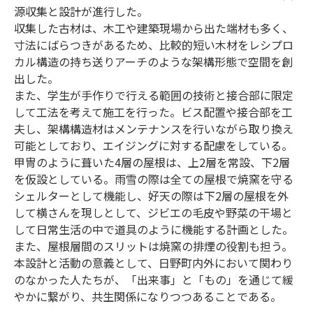
源収集と設計が進行した。
収集した古材は、木工や建築現場から出た端材も多く、
寸法にばらつきがあるため、比較的短い木材をレシプロ
カル構造の持ち送りアーチのような架構形態で空間を創
出した。
また、学生が手作りで行える範囲の技術と接合部に限定
して工法を考えて施工を行った。ビス配置や接合部を工
夫し、架構構造材はメンテナンスを行いながら取り換え
可能としており、エイジングに対する配慮をしている。
甲冑のように葺いた4層の屋根は、上2層を常設、下2層
を仮設としている。雨雪の際は全ての屋根で焼窯を守る
シェルターとして機能し、好天の際は下2層の屋根を外
して横さんを現しとして、ジビエの毛皮や野菜の干場と
して日常生活の中で道具のように機能する計画とした。
また、屋根層間のスリットは焼窯の排煙の役割も担う。
本設計と活動の意義として、日野町内外において関わり
のなかった人たちが、「出来事」と「もの」を通じて緩
やかに繋がり、共生関係になりつつあることである。