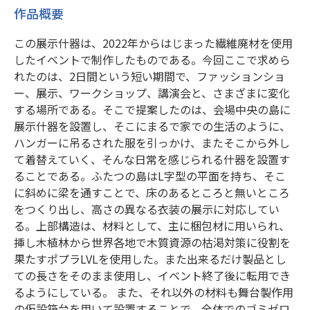
作品概要
この展示什器は、2022年からはじまった繊維廃材を使用
したイベントで制作したものである。今回ここで求めら
れたのは、2日間という短い期間で、ファッションショ
ー、展示、ワークショップ、講演会と、さまざまに変化
する場所である。そこで提案したのは、会場中央の島に
展示什器を設置し、そこにまるで家での生活のように、
ハンガーに吊るされた服を引っかけ、またそこから外し
て着替えていく、そんな日常を感じられる什器を設置す
ることである。ふたつの島はL字型の平面を持ち、そこ
に斜めに梁を通すことで、床のあるところと無いところ
をつくり出し、高さの異なる衣装の展示に対応してい
る。上部構造は、材料として、主に梱包材に用いられ、
挿し木植林から世界各地で木質資源の枯渇対策に役割を
果たすポプラLVLを使用した。また出来るだけ製品とし
ての長さをそのまま使用し、イベント終了後に転用でき
るようにしている。 また、それ以外の材料も舞台製作用
の仮設箱台を用いて設置することで、全体でのゴミゼロ