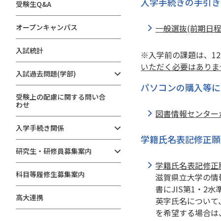
入学手続きの手引き
受験生Q&A
オープンキャンパス
一般選抜(前期日
入試統計
※入学前の課題は、1
いただく必要はありま
入試過去問題(学部)
パソコンの購入等に
受験上の配慮に関する問い合
わせ
図書情報センター
入学手続き関係
学籍氏名表記修正願
研究生・研修員募集案内
学籍氏名表記修正
科目等履修生募集案内
滋賀県立大学の情
書にJIS第1・
高大連携
英字氏名について
を希望する場合は