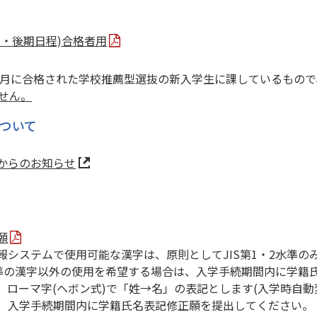
程・後期日程)合格者用
2月に合格された学校推薦型選抜の新入学生に課しているもので
せん。
ついて
からのお知らせ
願
報システムで使用可能な漢字は、原則としてJIS第1・2水準
2水準の漢字以外の使用を希望する場合は、入学手続期間内に学
、ローマ字(ヘボン式)で「姓→名」の表記とします(入学時自
、入学手続期間内に学籍氏名表記修正願を提出してください。