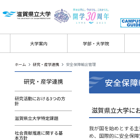
大学案内
学部・大学院
ホーム
研究・産学連携
安全保障輸出管理
安全保障
研究・産学連携
研究活動における3つの方
針
滋賀県立大学における
滋賀県立大学特定課題
我が国を始めとする主
社会貢献推進に関する基
め、国際的に安全保障
本方針