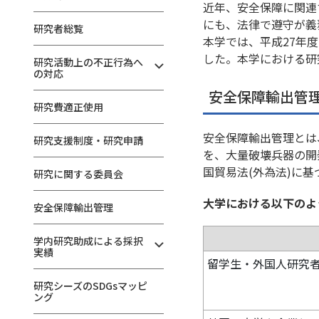
近年、安全保障に関連
にも、法律で遵守が義
研究者総覧
本学では、平成27年
した。本学における研
研究活動上の不正行為へ
の対応
安全保障輸出管
研究費適正使用
安全保障輸出管理とは
研究支援制度・研究申請
を、大量破壊兵器の開
国貿易法(外為法)に
研究に関する委員会
大学における以下のよ
安全保障輸出管理
学内研究助成による採択
実績
留学生・外国人研究
研究シーズのSDGsマッピ
ング