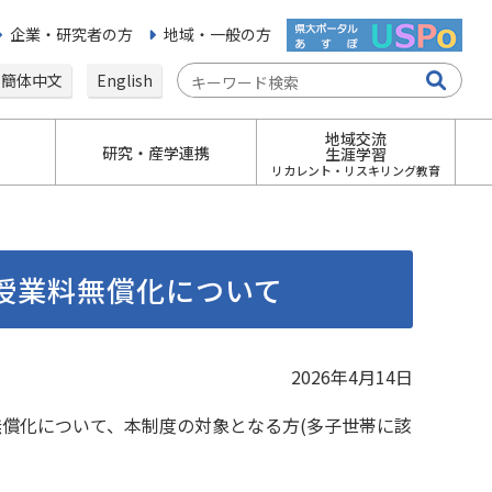
企業・研究者の方
地域・一般の方
簡体中文
English
地域交流
研究・産学連携
生涯学習
リカレント・リスキリング教育
の授業料無償化について
2026年4月14日
無償化について、本制度の対象となる方(多子世帯に該