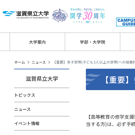
大学案内
学部・大学院
ホーム
ニュース
【重要】多子世帯(子ども3人以上の世帯)への授業
【重要】
滋賀県立大学
トピックス
ニュース
【高等教育の修学支援
イベント情報
当する方)は、必ず手