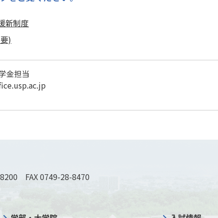
援新制度
要)
学金担当
e.usp.ac.jp
-8200 FAX 0749-28-8470
学部・大学院
入試情報