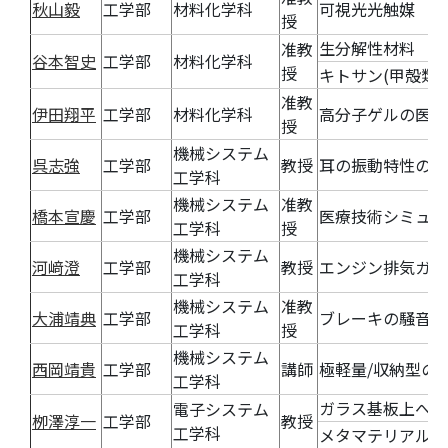
秋山毅
工学部
材料化学科
可視光光触媒
授
生分解性材料
准教
谷本智史
工学部
材料化学科
授
キトサン(甲殻類
准教
伊田翔平
工学部
材料化学科
高分子ゲルの医療
授
機械システム
呉志強
工学部
教授
耳の振動特性の研
工学科
機械システム
准教
橋本宣慶
工学部
医療技術シミュレ
工学科
授
機械システム
河﨑澄
工学部
教授
エンジン排気ガス
工学科
機械システム
准教
大浦靖典
工学部
ブレーキの騒音対
工学科
授
機械システム
西岡靖貴
工学部
講師
極軽量/収納型の
工学科
ガラス基板上への
電子システム
栁澤淳一
工学部
教授
工学科
メタマテリアルや