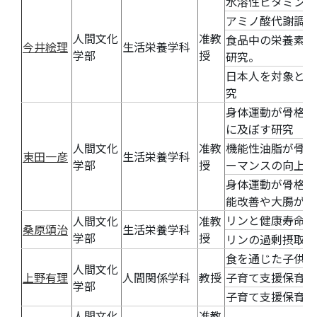
水溶性ビタミンの
アミノ酸代謝調節
人間文化
准教
食品中の栄養素(
今井絵理
生活栄養学科
学部
授
研究。
日本人を対象とし
究
身体運動が骨格筋
に及ぼす研究
人間文化
准教
機能性油脂が骨格
東田一彦
生活栄養学科
学部
授
ーマンスの向上な
身体運動が骨格筋
能改善や大腸がん
リンと健康寿命の
人間文化
准教
桑原頌治
生活栄養学科
学部
授
リンの過剰摂取の
食を通じた子供の
人間文化
上野有理
人間関係学科
教授
子育て支援保育者
学部
子育て支援保育現
人間文化
准教