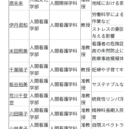
原未来
人間関係学科
地域における若者
学部
授
労働科学による看
作業など
人間看護
伊丹君和
人間看護学科
教授
学部
ストレスの要因と
与える影響
看護者の危険認知
人間看護
准教
故の未然防止に向
米田照美
人間看護学科
学部
授
医療事故模擬体験
人間看護
千葉陽子
人間看護学科
教授
妊婦や子育て中の
学部
人間看護
准教
板谷裕美
人間看護学科
サステナブルな月
学部
授
荒川千登
人間看護
准教
人間看護学科
続発性リンパ浮腫
世
学部
授
人間看護
准教
精神科長期入院患
川田陽子
人間看護学科
学部
授
育
人間看護
准教
自閉スペクトラム
小林孝子
人間看護学科