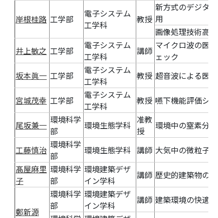
新方式のデジタル
電子システム
用
岸根桂路
工学部
教授
工学科
画像処理技術高速
電子システム
マイクロ波の医療
井上敏之
工学部
講師
工学科
ェック
電子システム
坂本眞一
工学部
教授
超音波による医療
工学科
電子システム
宮城茂幸
工学部
教授
嚥下機能評価シス
工学科
環境科学
准教
尾坂兼一
環境生態学科
環境中の窒素分動
部
授
環境科学
工藤慎治
環境生態学科
講師
大気中の微粒子分
部
髙屋麻里
環境科学
環境建築デザ
講師
歴史的建築物の復元
子
部
イン学科
環境科学
環境建築デザ
講師
建築環境の快適性
部
イン学科
鄭新源