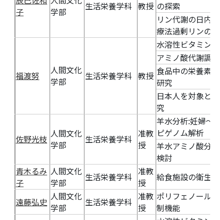
辰巳佐和
人間文化
生活栄養学科
教授
の探索
子
学部
リン代謝の日内リ
療法過剰リンの影
水溶性ビタミンの
アミノ酸代謝調節
人間文化
食品中の栄養素(
福渡努
生活栄養学科
教授
学部
研究
日本人を対象とし
究
羊水分析:妊婦～
ピゲノム解析
人間文化
准教
佐野光枝
生活栄養学科
学部
授
羊水アミノ酸分析
検討
青木るみ
人間文化
准教
生活栄養学科
給食施設の衛生管
子
学部
授
人間文化
准教
ポリフェノール類
遠藤弘史
生活栄養学科
学部
授
制機能