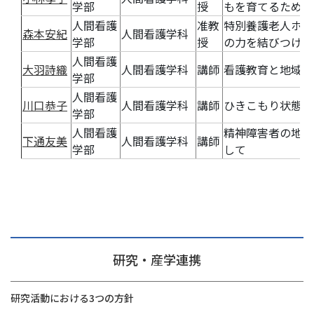
学部
授
もを育てるための
人間看護
准教
特別養護老人ホー
森本安紀
人間看護学科
学部
授
の力を結びつける
人間看護
大羽詩織
人間看護学科
講師
看護教育と地域で
学部
人間看護
川口恭子
人間看護学科
講師
ひきこもり状態に
学部
人間看護
精神障害者の地域
下通友美
人間看護学科
講師
学部
して
研究・産学連携
研究活動における3つの方針