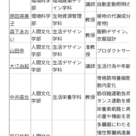
環境科学
環境建築デザ
講師
自動変動照明の快
部
イン学科
原田英美
環境科学
生物資源管理
植物の代謝成分、
教授
子
部
学科
産物)
森下あお
人間文化
生活デザイン
服飾デザイン。3
教授
い
学部
学科
衣服設計
人間文化
生活デザイン
准教
山田歩
プロダクトサービ
学部
学科
授
人間文化
生活デザイン
大江由起
講師
生活行為や年齢層
学部
学科
骨格筋培養細胞モ
胞内変化
人間文化
筋収縮運動負荷モ
中井直也
生活栄養学科
教授
学部
タンス運動を模し
栄養素飢餓と再補
の量や機能を高め
多臓器にわたるリ
慢性腎臓病進展予