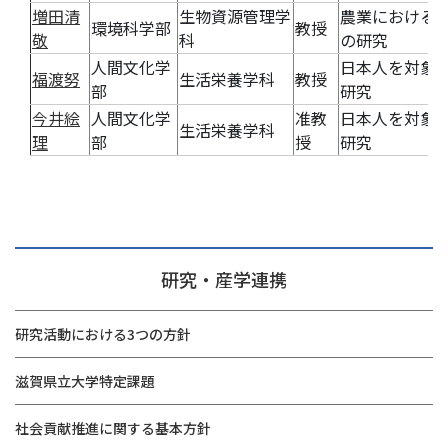
増田清
生物資源管理学
農業における
環境科学部
教授
敬
科
の研究
人間文化学
日本人を対象
福渡努
生活栄養学科
教授
部
研究
今井絵
人間文化学
准教
日本人を対象
生活栄養学科
理
部
授
研究
研究・産学連携
研究活動における3つの方針
滋賀県立大学特定課題
社会貢献推進に関する基本方針