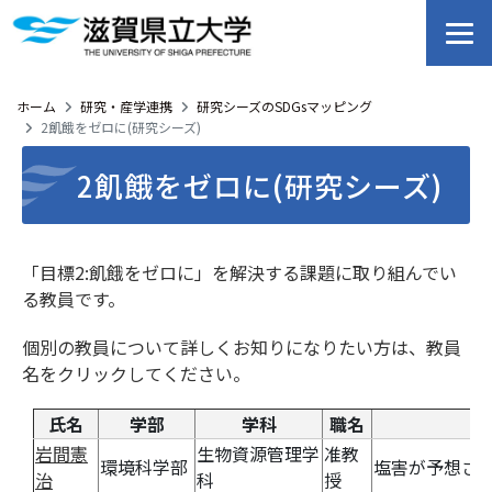
ホーム
研究・産学連携
研究シーズのSDGsマッピング
2飢餓をゼロに(研究シーズ)
2飢餓をゼロに(研究シーズ)
「目標2:飢餓をゼロに」を解決する課題に取り組んでい
る教員です。
個別の教員について詳しくお知りになりたい方は、教員
名をクリックしてください。
氏名
学部
学科
職名
岩間憲
生物資源管理学
准教
環境科学部
塩害が予想さ
治
科
授