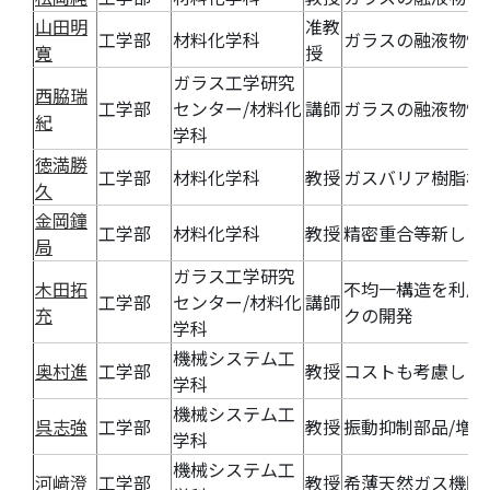
山田明
准教
工学部
材料化学科
ガラスの融液物性
寛
授
ガラス工学研究
西脇瑞
工学部
センター/材料化
講師
ガラスの融液物性
紀
学科
徳満勝
工学部
材料化学科
教授
ガスバリア樹脂材
久
金岡鐘
工学部
材料化学科
教授
精密重合等新しい
局
ガラス工学研究
木田拓
不均一構造を利用
工学部
センター/材料化
講師
充
クの開発
学科
機械システム工
奥村進
工学部
教授
コストも考慮した
学科
機械システム工
呉志強
工学部
教授
振動抑制部品/増
学科
機械システム工
河﨑澄
工学部
教授
希薄天然ガス機関