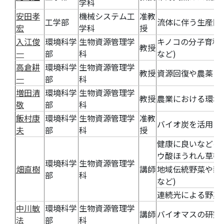
学科
安田孝
機械システム工
准教
工学部
流体に伴う生産問
宏
学科
授
入江俊
環境科学
生物資源管理学
キノコの分子育種
教授
一
部
科
など)
高倉耕
環境科学
生物資源管理学
教授
資源回復や農薬を
一
部
科
増田清
環境科学
生物資源管理学
教授
農業における環境
敬
部
科
飯村康
環境科学
生物資源管理学
准教
バイオ炭を活用し
夫
部
科
授
健康に良いなどの
ウ酸ほうれん草等)
環境科学
生物資源管理学
畑直樹
講師
地域伝統野菜や新
部
科
など)
連続光による野菜
中川敏
環境科学
生物資源管理学
講師
バイオマスの研究
法
部
科