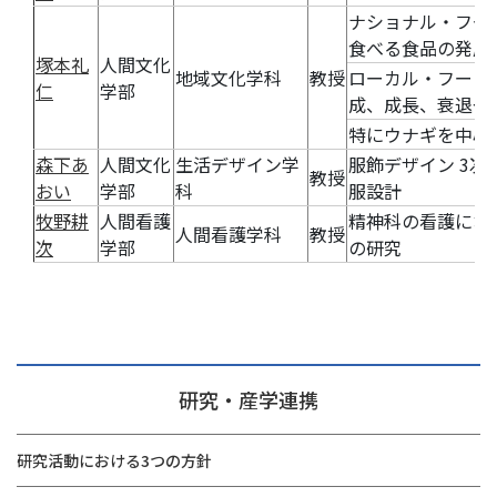
ナショナル・フー
食べる食品の発展
塚本礼
人間文化
地域文化学科
教授
ローカル・フード
仁
学部
成、成長、衰退や
特にウナギを中心
森下あ
人間文化
生活デザイン学
服飾デザイン 3
教授
おい
学部
科
服設計
牧野耕
人間看護
精神科の看護にお
人間看護学科
教授
次
学部
の研究
研究・産学連携
研究活動における3つの方針