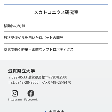
メカトロニクス研究室
移動体の制御
形状記憶ゲルを用いたロボットの開発
空気で動く軽量・柔軟なソフトロボティクス
滋賀県立大学
〒522-8533 滋賀県彦根市八坂町2500
TEL 0749-28-8200 FAX 0749-28-8470
別ウィンドウで開く
別ウィンドウで開く
Instagram
Facebook