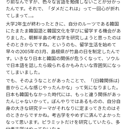
り前なんですが、色々な言語を勉強しないことが分かっ
たんです。それで、「ダメだこれは」って一回心が折れ
てしまって...。
大学2年生が終わったときに、自分のルーツである韓国
にたまたま韓国語と韓国文化を学びに留学する機会があ
りました。朝鮮半島の考古学を研究しようと思ったのは
そのときからですね。というのも、留学生活を始めて
早々の2005年の3月、島根県が竹島の日を制定したんで
す。いきなり日本と韓国の関係が危うくなって、ソウル
で日本語を話したら殴られるかもみたいな雰囲気になっ
てしまいました。
でも、そのようなことがあったことで、「(日韓関係は)
昔からこんな感じやったんかな」って気になりました。
日本も韓国もなかった時代には、もっと違う関係があっ
たんじゃないかって。ぼんやりではあるものの、自分自
身の大きな研究テーマがそれなりに定まってきたのはそ
のときからですかね。考古学をやめずに済んでよかった
なって思います。ピラミットだけを研究していたら、多
分考古学はやってないなぁ。